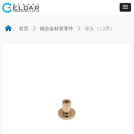
낀
首页
ꄲ
铜合金材质零件
ꄲ
接头（1.2序）